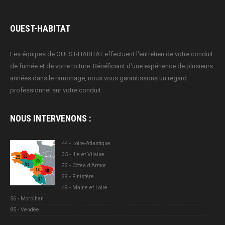
OUEST-HABITAT
Les équipes de OUEST-HABITAT effectuent l'entretien de votre conduit
de fumée et de votre toiture. Bénéficiant d'une expérience de plusieurs
années dans le ramonage, nous vous garantissons un regard
professionnel sur votre conduit.
NOUS INTERVENONS
:
44 - Loire-Atlantique
35 - Ille et Vilaine
22 - Côtes d'Armor
29 - Finistère
49 - Maine et Loire
56 - Morbihan
85 - Vendée