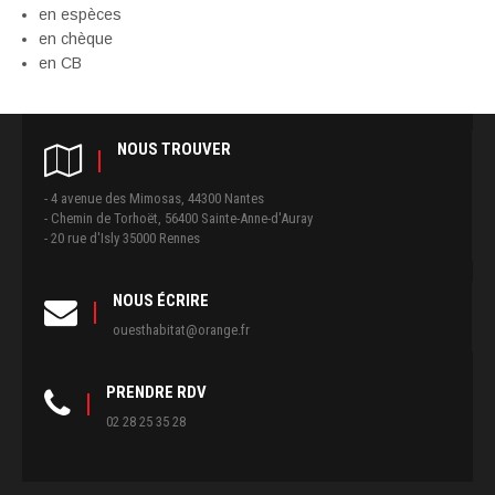
en espèces
en chèque
en CB
NOUS TROUVER
- 4 avenue des Mimosas, 44300 Nantes
- Chemin de Torhoët, 56400 Sainte-Anne-d'Auray
- 20 rue d'Isly 35000 Rennes
NOUS ÉCRIRE
ouesthabitat@orange.fr
PRENDRE RDV
02 28 25 35 28