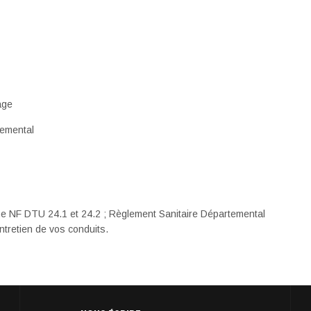
age
temental
me NF DTU 24.1 et 24.2 ; Règlement Sanitaire Départemental
ntretien de vos conduits.