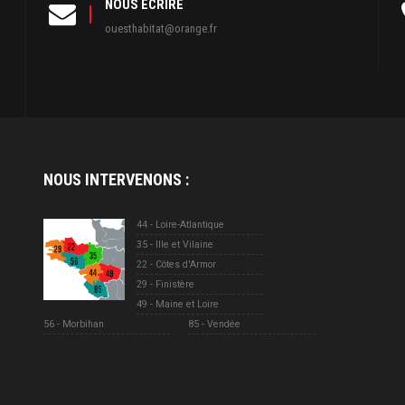
NOUS ÉCRIRE
ouesthabitat@orange.fr
NOUS INTERVENONS
:
44 - Loire-Atlantique
35 - Ille et Vilaine
22 - Côtes d'Armor
29 - Finistère
49 - Maine et Loire
56 - Morbihan
85 - Vendée